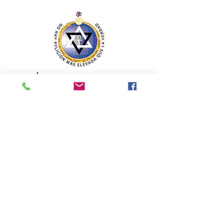
SECCIÓN MEXICANA DE LA SOCIEDAD
TEOSÓFICA
Para consultas o inquietudes, le invitamos a escribir a
nuestro correo electrónico. Su opinión es importante
para nosotros.
teosofiaenmexico@gmail.com