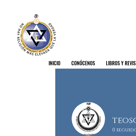
INICIO
CONÓCENOS
LIBROS Y REVI
teos
0
seguid