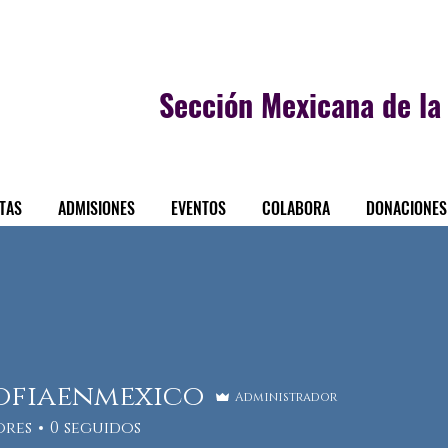
Sección
Mexicana de la 
STAS
ADMISIONES
EVENTOS
COLABORA
DONACIONES
ofiaenmexico
Administrador
ores
0
seguidos