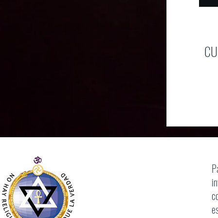
CU
P
i
c
e