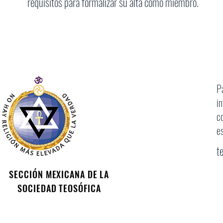
requisitos para formalizar su alta como miembro.
P
i
c
e
t
SECCIÓN MEXICANA DE LA
SOCIEDAD TEOSÓFICA