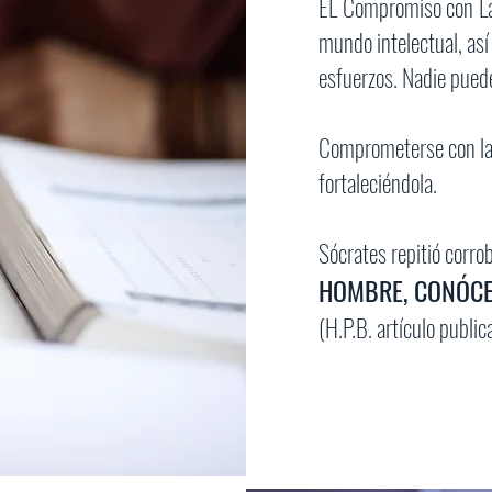
EL Compromiso con La 
mundo intelectual, así
esfuerzos. Nadie puede
Comprometerse con la 
fortaleciéndola.
Sócrates repitió corro
HOMBRE, CONÓCET
(H.P.B. artículo publi