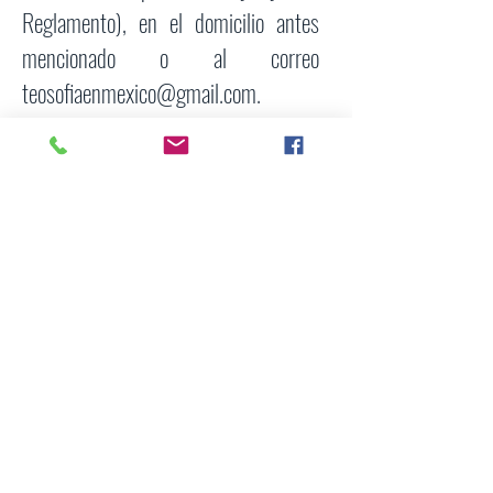
Reglamento), en el domicilio antes
mencionado o al correo
teosofiaenmexico@gmail.com
.
Para dejar de recibir nuestras
comunicaciones, tales como el
Newsletter o Boletín, debes dar clic en
la parte inferior de las mismas en los
enlaces que dicen “olvidar mis datos”,
“dejar de recibir boletín” o una leyenda
similar. Procesaremos tu solicitud de
inmediato pero es posible que recibas
comunicaciones hasta antes de que tu
petición se haga efectiva, lo cual