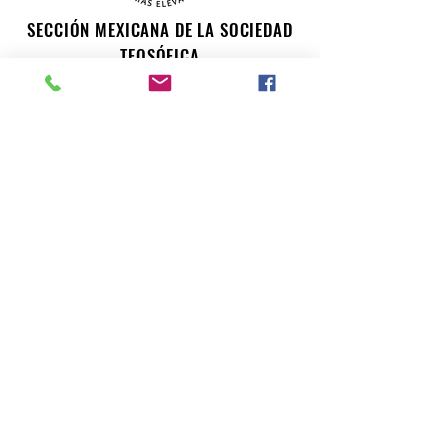
SECCIÓN MEXICANA DE LA SOCIEDAD
TEOSÓFICA
Para consultas o inquietudes, le invitamos a escribir a
nuestro correo electrónico. Su opinión es importante
para nosotros.
teosofiaenmexico@gmail.com