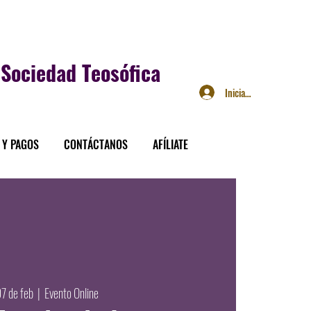
Sociedad Teosófica
Iniciar sesión
 Y PAGOS
CONTÁCTANOS
AFÍLIATE
07 de feb
  |  
Evento Online