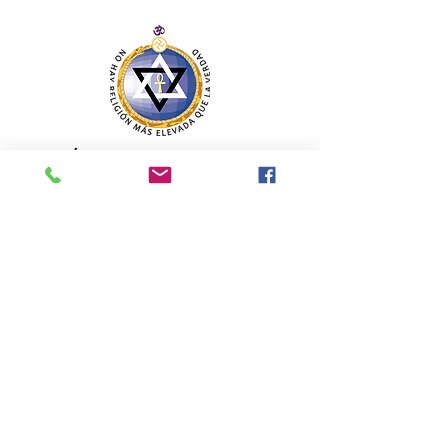
SECCIÓN MEXICANA DE LA SOCIEDAD
TEOSÓFICA
Para consultas o inquietudes, le invitamos a escribir a
nuestro correo electrónico. Su opinión es importante
para nosotros.
teosofiaenmexico@gmail.com