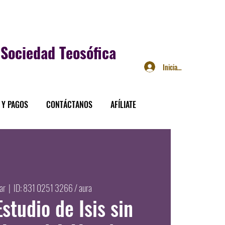
Sociedad Teosófica
Iniciar sesión
 Y PAGOS
CONTÁCTANOS
AFÍLIATE
ar
  |  
ID: 831 0251 3266 / aura
Estudio de Isis sin