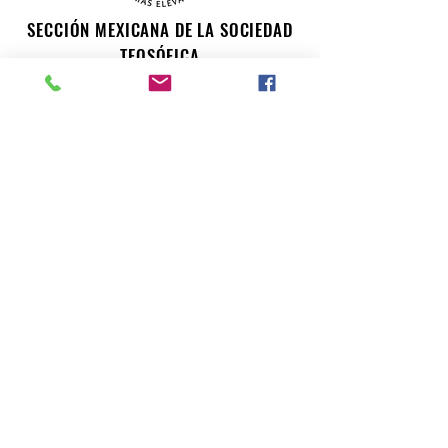
SECCIÓN MEXICANA DE LA SOCIEDAD
TEOSÓFICA
Para consultas o inquietudes, le invitamos a escribir a
nuestro correo electrónico. Su opinión es importante
para nosotros.
teosofiaenmexico@gmail.com