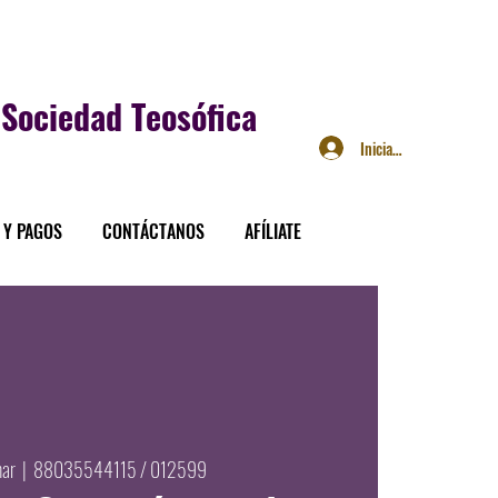
Sociedad Teosófica
Iniciar sesión
 Y PAGOS
CONTÁCTANOS
AFÍLIATE
mar
  |  
88035544115 / 012599