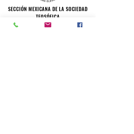
SECCIÓN MEXICANA DE LA SOCIEDAD
TEOSÓFICA
Para consultas o inquietudes, le invitamos a escribir a
nuestro correo electrónico. Su opinión es importante
para nosotros.
teosofiaenmexico@gmail.com