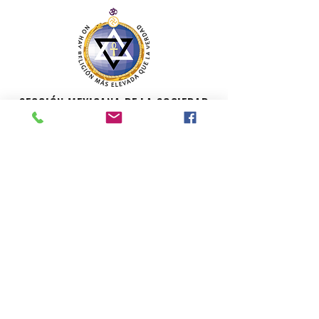
SECCIÓN MEXICANA DE LA SOCIEDAD
TEOSÓFICA
Para consultas o inquietudes, le invitamos a escribir a
nuestro correo electrónico. Su opinión es importante
para nosotros.
teosofiaenmexico@gmail.com