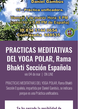
PRACTICAS MEDITATIVAS
DEL YOGA POLAR, Rama
Bhakti Sección Española
vie 04 de mar
  |  
ON LINE
PRACTICAS MEDITATIVAS DEL YOGA POLAR, Rama Bhakti
Sección Española, impartida por Daniel Gambús, se indicara
porque es una Práctica unificadora.
Se ha cerrado la posibilidad de