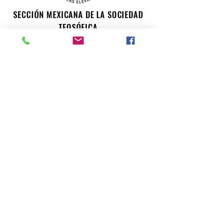
SECCIÓN MEXICANA DE LA SOCIEDAD
TEOSÓFICA
Para consultas o inquietudes, le invitamos a escribir a
nuestro correo electrónico. Su opinión es importante
para nosotros.
teosofiaenmexico@gmail.com