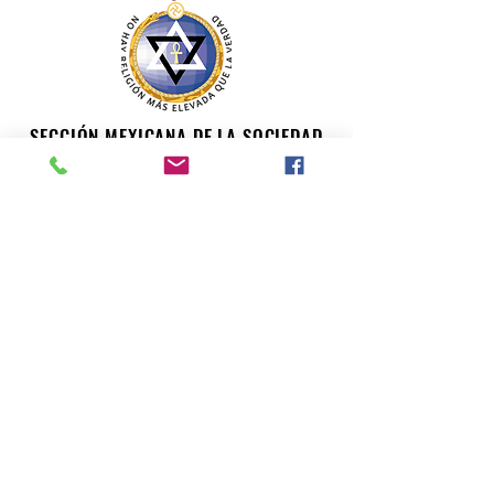
SECCIÓN MEXICANA DE LA SOCIEDAD
TEOSÓFICA
Para consultas o inquietudes, le invitamos a escribir a
nuestro correo electrónico. Su opinión es importante
para nosotros.
teosofiaenmexico@gmail.com