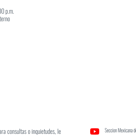
00 p.m.
terno
ara consultas o inquietudes, le
Seccion Mexicana de