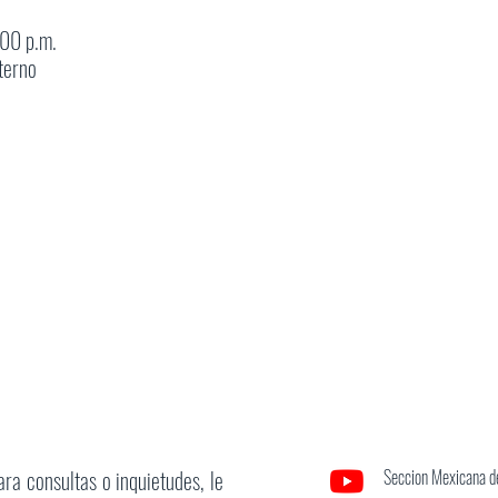
00 p.m.
terno
ara consultas o inquietudes, le
Seccion Mexicana de