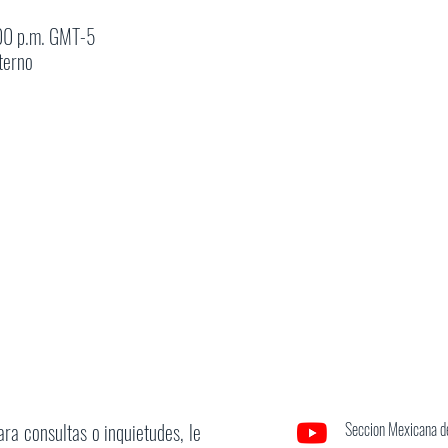
:00 p.m. GMT-5
terno
ara consultas o inquietudes, le
Seccion Mexicana de