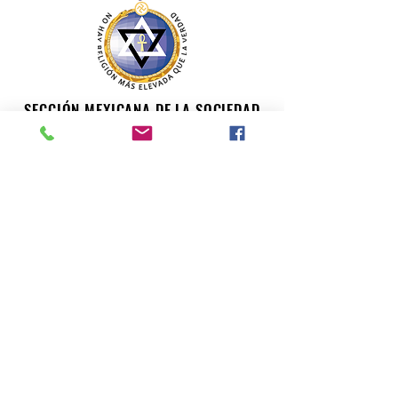
SECCIÓN MEXICANA DE LA SOCIEDAD
TEOSÓFICA
Para consultas o inquietudes, le invitamos a escribir a
nuestro correo electrónico. Su opinión es importante
para nosotros.
teosofiaenmexico@gmail.com