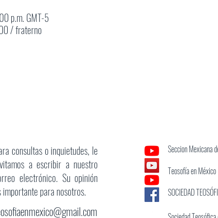
:00 p.m. GMT-5
0 / fraterno
ara consultas o inquietudes, le
Seccion Mexicana de
nvitamos a escribir a nuestro
Teosofía en México
orreo electrónico. Su opinión
s importante para nosotros.
SOCIEDAD TEOSÓF
eosofiaenmexico@gmail.com
Sociedad Teosófica