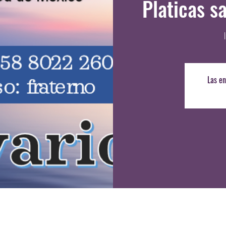
Platicas s
Las en