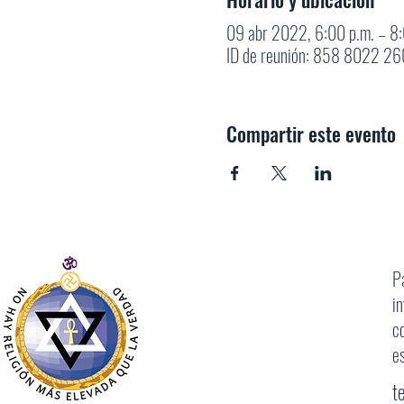
09 abr 2022, 6:00 p.m. – 8
ID de reunión: 858 8022 260
Compartir este evento
P
i
c
e
t