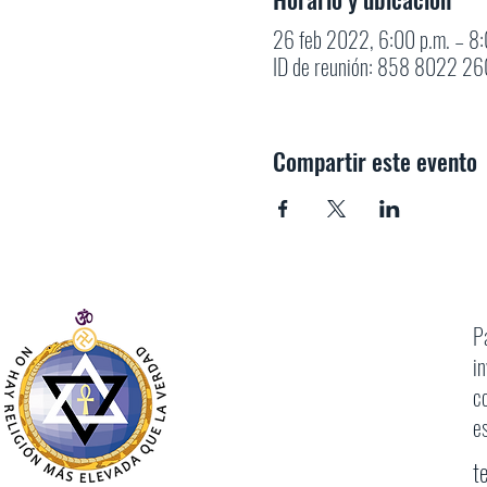
26 feb 2022, 6:00 p.m. – 8
ID de reunión: 858 8022 260
Compartir este evento
P
i
c
e
t