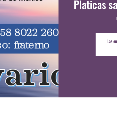
Platicas s
Las en