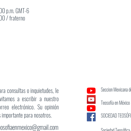
:00 p.m. GMT-6
0 / fraterno
ara consultas o inquietudes, le
Seccion Mexicana de
nvitamos a escribir a nuestro
Teosofía en México
orreo electrónico. Su opinión
s importante para nosotros.
SOCIEDAD TEOSÓF
eosofiaenmexico@gmail.com
Sociedad Teosófica