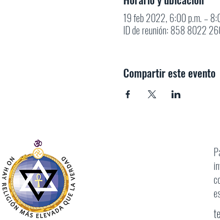
19 feb 2022, 6:00 p.m. – 8
ID de reunión: 858 8022 260
Compartir este evento
P
i
c
e
t