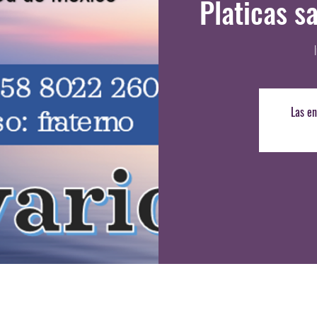
Platicas s
Las en