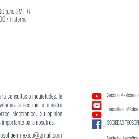
:00 p.m. GMT-6
0 / fraterno
ara consultas o inquietudes, le
Seccion Mexicana de
nvitamos a escribir a nuestro
Teosofía en México
orreo electrónico. Su opinión
s importante para nosotros.
SOCIEDAD TEOSÓF
eosofiaenmexico@gmail.com
Sociedad Teosófica