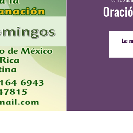
Oració
Las en