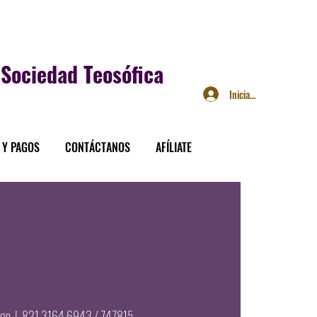
Sociedad Teosófica
Iniciar sesión
 Y PAGOS
CONTÁCTANOS
AFÍLIATE
ago
  |  
821 3164 6943 / 747815