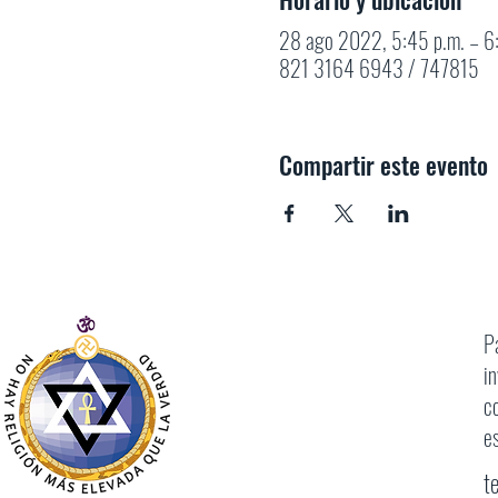
28 ago 2022, 5:45 p.m. – 6
821 3164 6943 / 747815
Compartir este evento
P
i
c
e
t