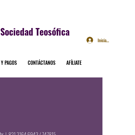
Sociedad Teosófica
Iniciar sesión
 Y PAGOS
CONTÁCTANOS
AFÍLIATE
br
  |  
821 3164 6943 / 747815