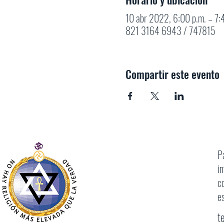
10 abr 2022, 6:00 p.m. – 7
821 3164 6943 / 747815
Compartir este evento
P
i
c
e
t