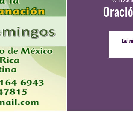
Oració
Las en