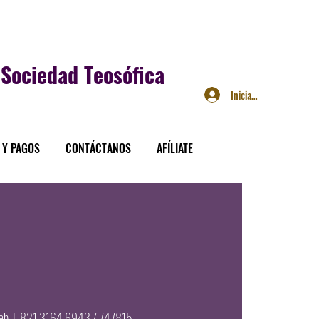
Sociedad Teosófica
Iniciar sesión
 Y PAGOS
CONTÁCTANOS
AFÍLIATE
eb
  |  
821 3164 6943 / 747815