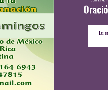
Oració
Las en