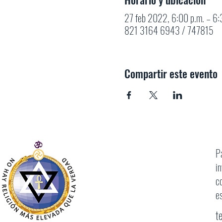
27 feb 2022, 6:00 p.m. – 6
821 3164 6943 / 747815
Compartir este evento
P
i
c
e
t