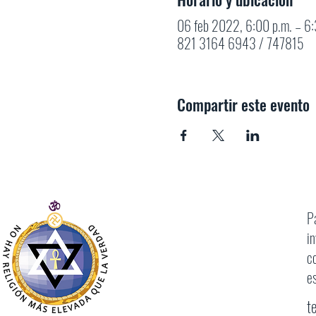
06 feb 2022, 6:00 p.m. – 6
821 3164 6943 / 747815
Compartir este evento
P
i
c
e
t