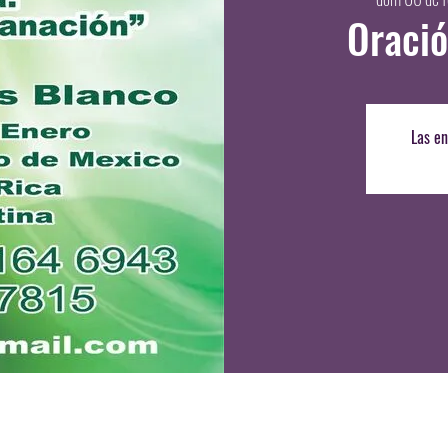
Oració
Las en