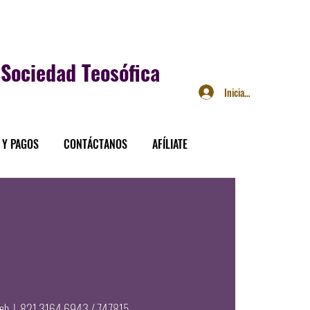
Sociedad Teosófica
Iniciar sesión
 Y PAGOS
CONTÁCTANOS
AFÍLIATE
feb
  |  
821 3164 6943 / 747815