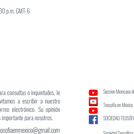
:30 p.m. GMT-6
ara consultas o inquietudes, le
Seccion Mexicana de
nvitamos a escribir a nuestro
Teosofía en México
orreo electrónico. Su opinión
s importante para nosotros.
SOCIEDAD TEOSÓF
eosofiaenmexico@gmail.com
Sociedad Teosófica