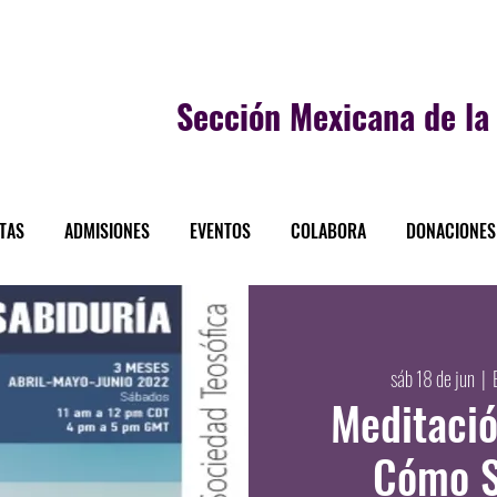
Sección
Mexicana de la 
STAS
ADMISIONES
EVENTOS
COLABORA
DONACIONES
sáb 18 de jun
  |  
Meditació
Cómo S