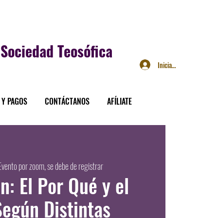
Sociedad Teosófica
Iniciar sesión
 Y PAGOS
CONTÁCTANOS
AFÍLIATE
Evento por zoom, se debe de registrar
n: El Por Qué y el
egún Distintas