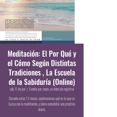
Meditación: El Por Qué y
el Cómo Según Distintas
Tradiciones , La Escuela
de la Sabiduría (Online)
sáb 11 de jun
  |  
Evento por zoom, se debe de registrar
Durante estas 13 clases, exploraremos qué es lo que se
busca con la meditación, y cómo consolidar una práctica
diaria.