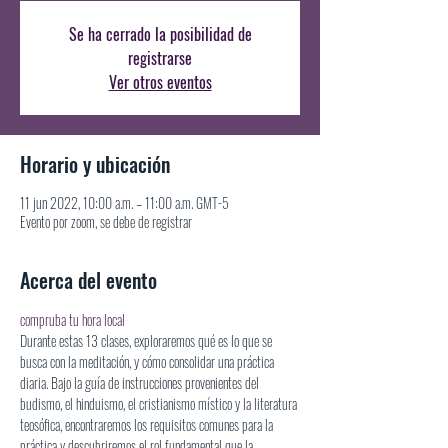
Se ha cerrado la posibilidad de
registrarse
Ver otros eventos
Horario y ubicación
11 jun 2022, 10:00 a.m. – 11:00 a.m. GMT-5
Evento por zoom, se debe de registrar
Acerca del evento
compruba tu hora local
Durante estas 13 clases, exploraremos qué es lo que se 
busca con la meditación, y cómo consolidar una práctica 
diaria. Bajo la guía de instrucciones provenientes del 
budismo, el hinduismo, el cristianismo místico y la literatura 
teosófica, encontraremos los requisitos comunes para la 
práctica y descubriremos el rol fundamental que la 