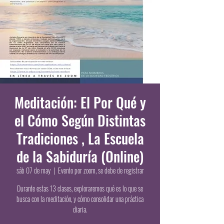
Meditación: El Por Qué y
el Cómo Según Distintas
Tradiciones , La Escuela
de la Sabiduría (Online)
sáb 07 de may
  |  
Evento por zoom, se debe de registrar
Durante estas 13 clases, exploraremos qué es lo que se
busca con la meditación, y cómo consolidar una práctica
diaria.