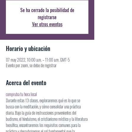
Se ha cerrado la posibilidad de
registrarse
Ver otros eventos
Horario y ubicación
07 may 2022, 10:00 a.m. – 11:00 a.m. GMT-5
Evento por zoom, se debe de registrar
Acerca del evento
compruba tu hora local
Durante estas 13 clases, exploraremos qué es lo que se 
busca con la meditación, y cómo consolidar una práctica 
diaria. Bajo la guía de instrucciones provenientes del 
budismo, el hinduismo, el cristianismo místico y la literatura 
teosófica, encontraremos los requisitos comunes para la 
práctica y descubriremos el rol fundamental que la 