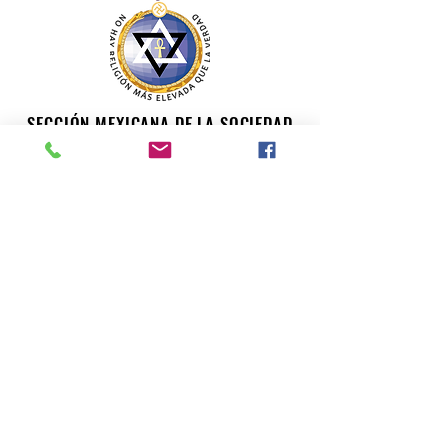
SECCIÓN MEXICANA DE LA SOCIEDAD
TEOSÓFICA
Para consultas o inquietudes, le invitamos a escribir a
nuestro correo electrónico. Su opinión es importante
para nosotros.
teosofiaenmexico@gmail.com