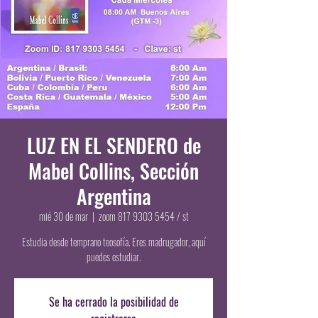
LUZ EN EL SENDERO de
Mabel Collins, Sección
Argentina
mié 30 de mar
  |  
zoom 817 9303 5454 / st
Estudia desde temprano teosofía. Eres madrugador, aquí
puedes estudiar.
Se ha cerrado la posibilidad de