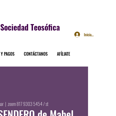
Sociedad Teosófica
Iniciar sesión
 Y PAGOS
CONTÁCTANOS
AFÍLIATE
mar
  |  
zoom 817 9303 5454 / st
 SENDERO de Mabel