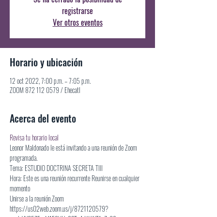
registrarse
Ver otros eventos
Horario y ubicación
12 oct 2022, 7:00 p.m. – 7:05 p.m.
ZOOM 872 112 0579 / Ehecatl
Acerca del evento
Revisa tu horario local
Leonor Maldonado le está invitando a una reunión de Zoom 
programada.
Tema: ESTUDIO DOCTRINA SECRETA Tlll
Hora: Este es una reunión recurrente Reunirse en cualquier 
momento
Unirse a la reunión Zoom
https://us02web.zoom.us/j/8721120579?