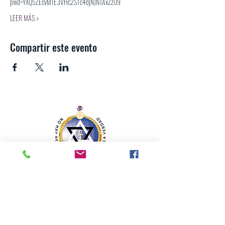
pwd=YXQ5ZEcvM1E3VHc2STc4djNJNTAxZz09
LEER MÁS >
Compartir este evento
SECCIÓN MEXICANA DE LA SOCIEDAD
TEOSÓFICA
Para consultas o inquietudes, le invitamos a escribir a