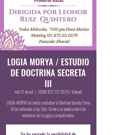
LOGIA MORYA / ESTUDIO
DE DOCTRINA SECRETA
III
mié 12 de oct
  |  
ZOOM 872 112 0579 / Ehecatl
LOGIA MORYA los invita a estudiar la Doctrina Secreta Tomo
III los miércoles a las 7pm. Se lee y se analiza entre los
miembros de la Logia y simpatizantes.
Se ha cerrado la posibilidad de