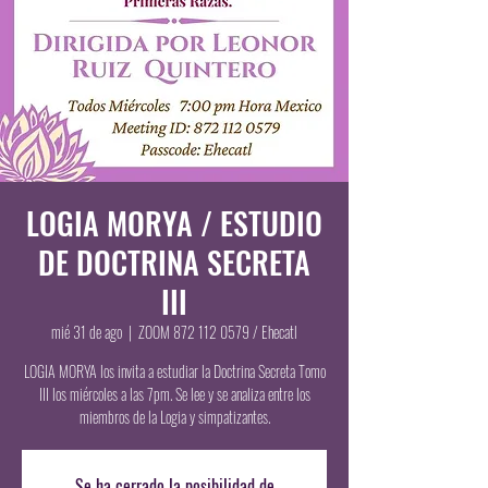
LOGIA MORYA / ESTUDIO
DE DOCTRINA SECRETA
III
mié 31 de ago
  |  
ZOOM 872 112 0579 / Ehecatl
LOGIA MORYA los invita a estudiar la Doctrina Secreta Tomo
III los miércoles a las 7pm. Se lee y se analiza entre los
miembros de la Logia y simpatizantes.
Se ha cerrado la posibilidad de