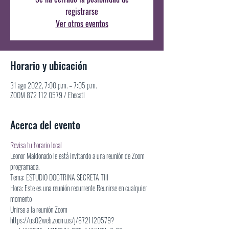
registrarse
Ver otros eventos
Horario y ubicación
31 ago 2022, 7:00 p.m. – 7:05 p.m.
ZOOM 872 112 0579 / Ehecatl
Acerca del evento
Revisa tu horario local
Leonor Maldonado le está invitando a una reunión de Zoom 
programada.
Tema: ESTUDIO DOCTRINA SECRETA Tlll
Hora: Este es una reunión recurrente Reunirse en cualquier 
momento
Unirse a la reunión Zoom
https://us02web.zoom.us/j/8721120579?