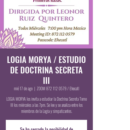
LOGIA MORYA / ESTUDIO
DE DOCTRINA SECRETA
III
mié 17 de ago
  |  
ZOOM 872 112 0579 / Ehecatl
LOGIA MORYA los invita a estudiar la Doctrina Secreta Tomo
III los miércoles a las 7pm. Se lee y se analiza entre los
miembros de la Logia y simpatizantes.
Se ha cerrado la posibilidad de