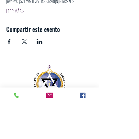
pwd=YXQ5ZEcvM1E3VHc2STc4djNJNTAxZz09
LEER MÁS >
Compartir este evento
SECCIÓN MEXICANA DE LA SOCIEDAD
TEOSÓFICA
Para consultas o inquietudes, le invitamos a escribir a