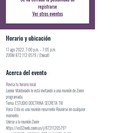
registrarse
Ver otros eventos
Horario y ubicación
17 ago 2022, 7:00 p.m. – 7:05 p.m.
ZOOM 872 112 0579 / Ehecatl
Acerca del evento
Revisa tu horario local
Leonor Maldonado le está invitando a una reunión de Zoom 
programada.
Tema: ESTUDIO DOCTRINA SECRETA Tlll
Hora: Este es una reunión recurrente Reunirse en cualquier 
momento
Unirse a la reunión Zoom
https://us02web.zoom.us/j/8721120579?