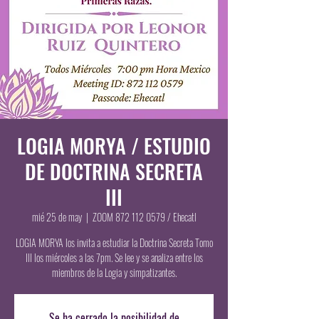
LOGIA MORYA / ESTUDIO
DE DOCTRINA SECRETA
III
mié 25 de may
  |  
ZOOM 872 112 0579 / Ehecatl
LOGIA MORYA los invita a estudiar la Doctrina Secreta Tomo
III los miércoles a las 7pm. Se lee y se analiza entre los
miembros de la Logia y simpatizantes.
Se ha cerrado la posibilidad de