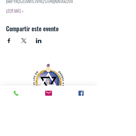
pwd=YXQ5ZEcvM1E3VHc2STc4djNJNTAxZz09
LEER MÁS >
Compartir este evento
SECCIÓN MEXICANA DE LA SOCIEDAD
TEOSÓFICA
Para consultas o inquietudes, le invitamos a escribir a