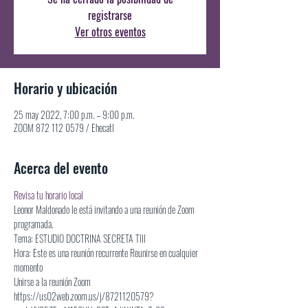
registrarse
Ver otros eventos
Horario y ubicación
25 may 2022, 7:00 p.m. – 9:00 p.m.
ZOOM 872 112 0579 / Ehecatl
Acerca del evento
Revisa tu horario local
Leonor Maldonado le está invitando a una reunión de Zoom 
programada.
Tema: ESTUDIO DOCTRINA SECRETA Tlll
Hora: Este es una reunión recurrente Reunirse en cualquier 
momento
Unirse a la reunión Zoom
https://us02web.zoom.us/j/8721120579?