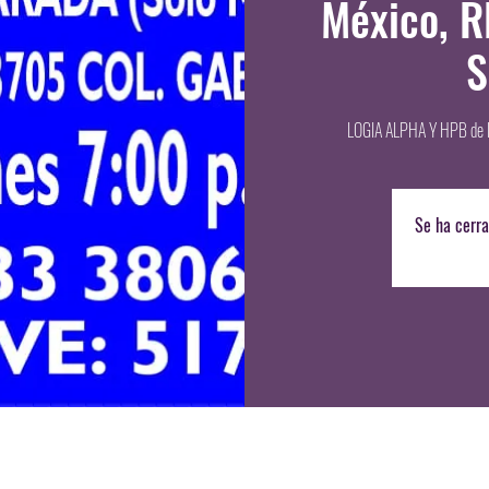
México, 
S
LOGIA ALPHA Y HPB de 
Se ha cerra