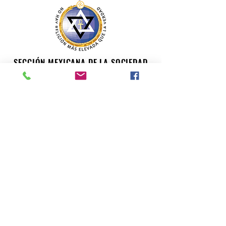
SECCIÓN MEXICANA DE LA SOCIEDAD
TEOSÓFICA
Para consultas o inquietudes, le invitamos a escribir a
nuestro correo electrónico. Su opinión es importante
para nosotros.
teosofiaenmexico@gmail.com