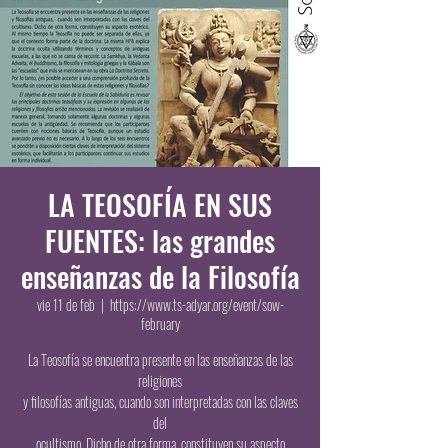
LA TEOSOFÍA EN SUS
FUENTES: las grandes
enseñanzas de la Filosofía
vie 11 de feb
  |  
https://www.ts-adyar.org/event/sow-
february
La Teosofía se encuentra presente en las enseñanzas de las
religiones
y filosofías antiguas, cuando son interpretadas con las claves
del
ocultismo. Dicho de otra forma, constituyen su aspecto