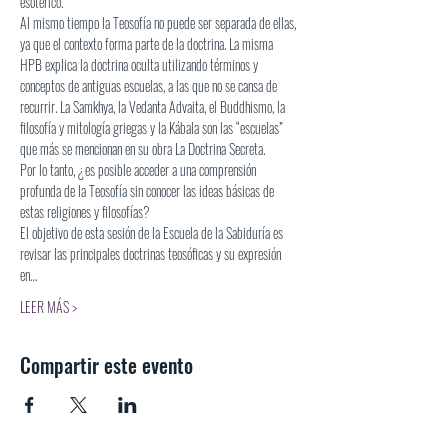
esotérico.
Al mismo tiempo la Teosofía no puede ser separada de ellas, 
ya que el contexto forma parte de la doctrina. La misma 
HPB explica la doctrina oculta utilizando términos y 
conceptos de antiguas escuelas, a las que no se cansa de 
recurrir. La Samkhya, la Vedanta Advaita, el Buddhismo, la 
filosofía y mitología griegas y la Kábala son las “escuelas” 
que más se mencionan en su obra La Doctrina Secreta.
Por lo tanto, ¿es posible acceder a una comprensión 
profunda de la Teosofía sin conocer las ideas básicas de 
estas religiones y filosofías?
El objetivo de esta sesión de la Escuela de la Sabiduría es 
revisar las principales doctrinas teosóficas y su expresión 
en…
LEER MÁS >
Compartir este evento