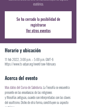
esotérico.
Se ha cerrado la posibilidad de
registrarse
Ver otros eventos
Horario y ubicación
11 feb 2022, 3:00 p.m. – 5:00 p.m. GMT-6
https://www.ts-adyar.org/event/sow-february
Acerca del evento
Mas datos del Curso de Sabiduria
. La Teosofía se encuentra 
presente en las enseñanzas de las religiones
y filosofías antiguas, cuando son interpretadas con las claves 
del ocultismo. Dicho de otra forma, constituyen su aspecto 