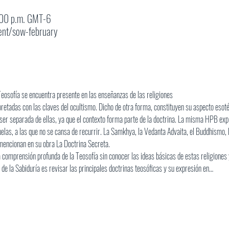
:00 p.m. GMT-6
ent/sow-february
Teosofía se encuentra presente en las enseñanzas de las religiones
rpretadas con las claves del ocultismo. Dicho de otra forma, constituyen su aspecto esoté
er separada de ellas, ya que el contexto forma parte de la doctrina. La misma HPB explic
las, a las que no se cansa de recurrir. La Samkhya, la Vedanta Advaita, el Buddhismo, la 
mencionan en su obra La Doctrina Secreta.
a comprensión profunda de la Teosofía sin conocer las ideas básicas de estas religiones 
a de la Sabiduría es revisar las principales doctrinas teosóficas y su expresión en…