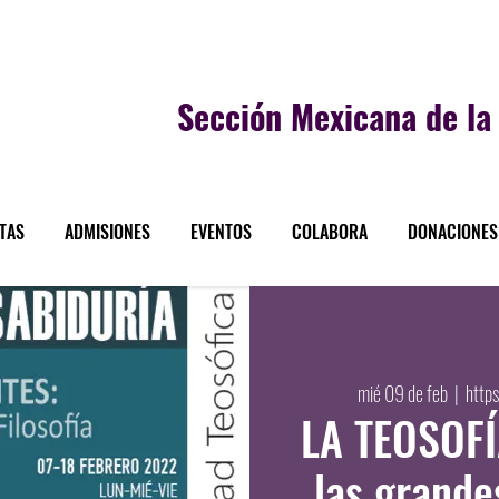
Sección
Mexicana de la 
STAS
ADMISIONES
EVENTOS
COLABORA
DONACIONES
mié 09 de feb
  |  
http
LA TEOSOFÍ
las grande