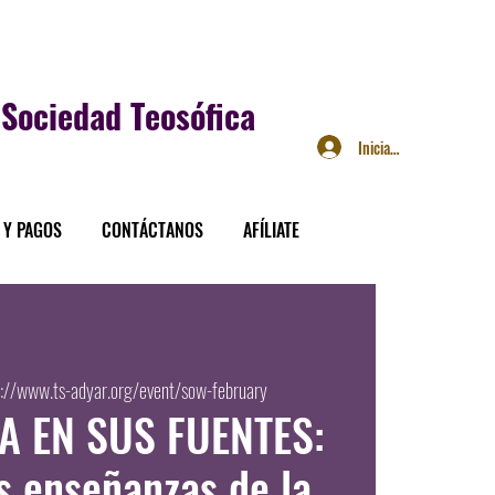
Sociedad Teosófica
Iniciar sesión
 Y PAGOS
CONTÁCTANOS
AFÍLIATE
s://www.ts-adyar.org/event/sow-february
A EN SUS FUENTES:
s enseñanzas de la