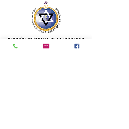
SECCIÓN MEXICANA DE LA SOCIEDAD
TEOSÓFICA
Para consultas o inquietudes, le invitamos a escribir a
nuestro correo electrónico. Su opinión es importante
para nosotros.
teosofiaenmexico@gmail.com