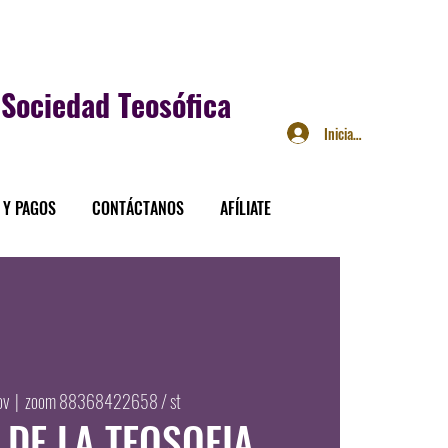
Sociedad Teosófica
Iniciar sesión
 Y PAGOS
CONTÁCTANOS
AFÍLIATE
ov
  |  
zoom 88368422658 / st
 DE LA TEOSOFIA,