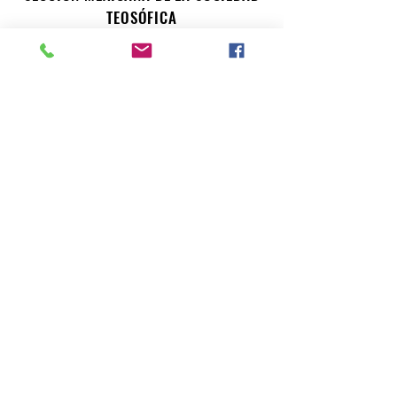
TEOSÓFICA
Para consultas o inquietudes, le invitamos a escribir a
nuestro correo electrónico. Su opinión es importante
para nosotros.
teosofiaenmexico@gmail.com
Seccion Mexicana de la Sociedad Teosofica