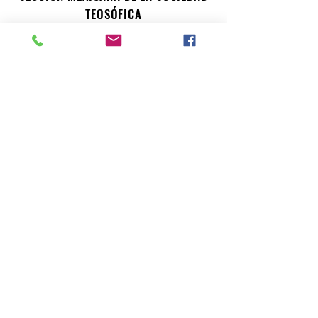
TEOSÓFICA
Para consultas o inquietudes, le invitamos a escribir a
nuestro correo electrónico. Su opinión es importante
para nosotros.
teosofiaenmexico@gmail.com
Seccion Mexicana de la Sociedad Teosofica