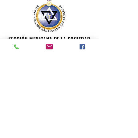
SECCIÓN MEXICANA DE LA SOCIEDAD
TEOSÓFICA
Para consultas o inquietudes, le invitamos a escribir a
nuestro correo electrónico. Su opinión es importante
para nosotros.
teosofiaenmexico@gmail.com