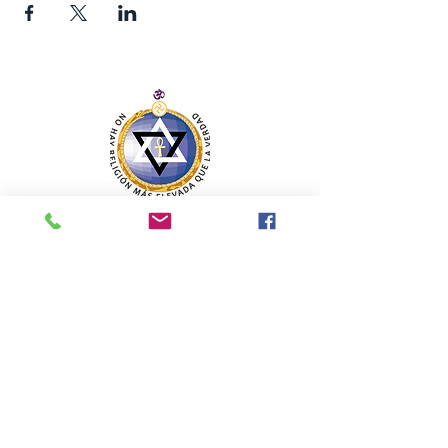
SECCIÓN MEXICANA DE LA SOCIEDAD
TEOSÓFICA
Para consultas o inquietudes, le invitamos a escribir a
nuestro correo electrónico. Su opinión es importante
para nosotros.
teosofiaenmexico@gmail.com