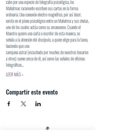
cabo por una especie de telegrafía psicológica, los 
Mahatmas raramente escriben sus cartas en la forma 
ordinaria. Una conexión electro-magnético, por así decir, 
existe en el plano psicológico entre un Mahatma y sus chelas, 
uno de los cuales actúa como su amanuense. Cuando el 
Maestro quiere una carta o escribir de esta manera, se 
señala a la atención del discípulo, a quien elige para la tarea, 
haciendo que una
campana astral (escuchado por muchos de nuestros becarios 
y otros) suene cerca de él, así como las señales de oficinas 
telegráficas…
LEER MÁS >
Compartir este evento