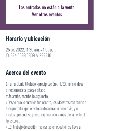
Las entradas no están a la venta
Ver otros eventos
Horario y ubicación
25 oct 2022, 11:30 a.m. – 1:00 p.m.
ID: 824 5688 3809 // 922216
Acerca del evento
En un artículo titulado «precipitación«, H.P.B., refiriéndose 
directamente al pasaje citado
más arriba, escribe lo siguiente:
«Desde que lo anterior fue escrito, los Maestros han tenido a 
bien permitir que el velo se descorra un poco más, y el 
modus operandi se puede explicar ahora más plenamente al 
forastero…
«…El trabajo de escribir las cartas en cuestión se lleva a 