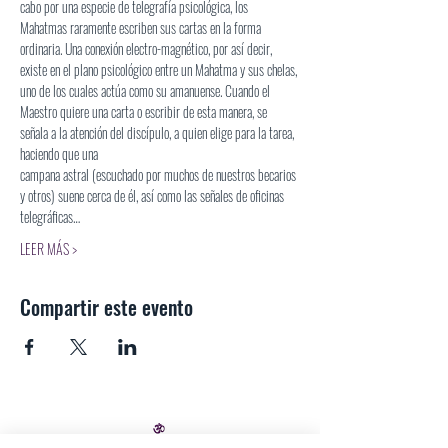
cabo por una especie de telegrafía psicológica, los 
Mahatmas raramente escriben sus cartas en la forma 
ordinaria. Una conexión electro-magnético, por así decir, 
existe en el plano psicológico entre un Mahatma y sus chelas, 
uno de los cuales actúa como su amanuense. Cuando el 
Maestro quiere una carta o escribir de esta manera, se 
señala a la atención del discípulo, a quien elige para la tarea, 
haciendo que una
campana astral (escuchado por muchos de nuestros becarios 
y otros) suene cerca de él, así como las señales de oficinas 
telegráficas…
LEER MÁS >
Compartir este evento