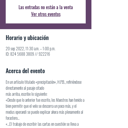
Las entradas no están a la venta
Ver otros eventos
Horario y ubicación
20 sep 2022, 11:30 a.m. – 1:00 p.m.
ID: 824 5688 3809 // 922216
Acerca del evento
En un artículo titulado «precipitación«, H.P.B., refiriéndose 
directamente al pasaje citado
más arriba, escribe lo siguiente:
«Desde que lo anterior fue escrito, los Maestros han tenido a 
bien permitir que el velo se descorra un poco más, y el 
modus operandi se puede explicar ahora más plenamente al 
forastero…
«…El trabajo de escribir las cartas en cuestión se lleva a 