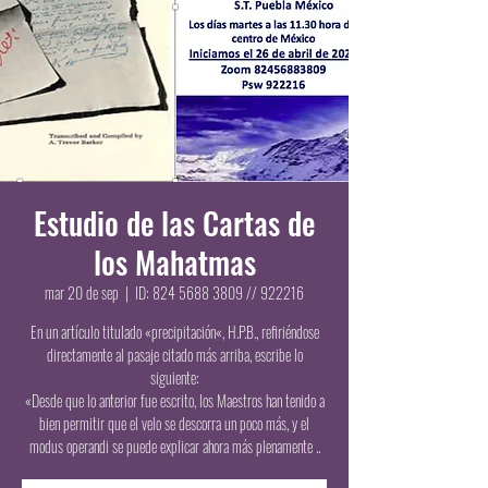
Estudio de las Cartas de
los Mahatmas
mar 20 de sep
  |  
ID: 824 5688 3809 // 922216
En un artículo titulado «precipitación«, H.P.B., refiriéndose
directamente al pasaje citado más arriba, escribe lo
siguiente:
«Desde que lo anterior fue escrito, los Maestros han tenido a
bien permitir que el velo se descorra un poco más, y el
modus operandi se puede explicar ahora más plenamente ..