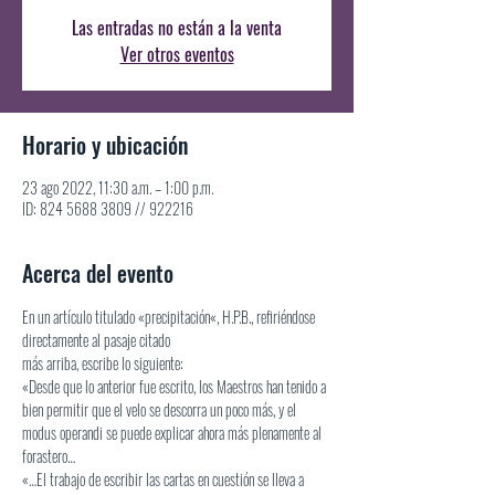
Las entradas no están a la venta
Ver otros eventos
Horario y ubicación
23 ago 2022, 11:30 a.m. – 1:00 p.m.
ID: 824 5688 3809 // 922216
Acerca del evento
En un artículo titulado «precipitación«, H.P.B., refiriéndose 
directamente al pasaje citado
más arriba, escribe lo siguiente:
«Desde que lo anterior fue escrito, los Maestros han tenido a 
bien permitir que el velo se descorra un poco más, y el 
modus operandi se puede explicar ahora más plenamente al 
forastero…
«…El trabajo de escribir las cartas en cuestión se lleva a 