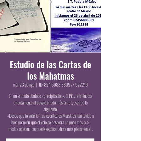
Estudio de las Cartas de
los Mahatmas
mar 23 de ago
  |  
ID: 824 5688 3809 // 922216
En un artículo titulado «precipitación«, H.P.B., refiriéndose
directamente al pasaje citado más arriba, escribe lo
siguiente:
«Desde que lo anterior fue escrito, los Maestros han tenido a
bien permitir que el velo se descorra un poco más, y el
modus operandi se puede explicar ahora más plenamente ..