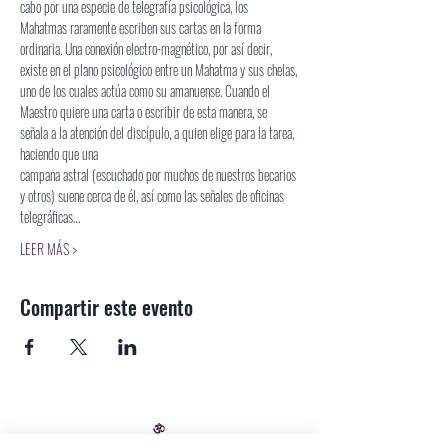
cabo por una especie de telegrafía psicológica, los 
Mahatmas raramente escriben sus cartas en la forma 
ordinaria. Una conexión electro-magnético, por así decir, 
existe en el plano psicológico entre un Mahatma y sus chelas, 
uno de los cuales actúa como su amanuense. Cuando el 
Maestro quiere una carta o escribir de esta manera, se 
señala a la atención del discípulo, a quien elige para la tarea, 
haciendo que una
campana astral (escuchado por muchos de nuestros becarios 
y otros) suene cerca de él, así como las señales de oficinas 
telegráficas…
LEER MÁS >
Compartir este evento