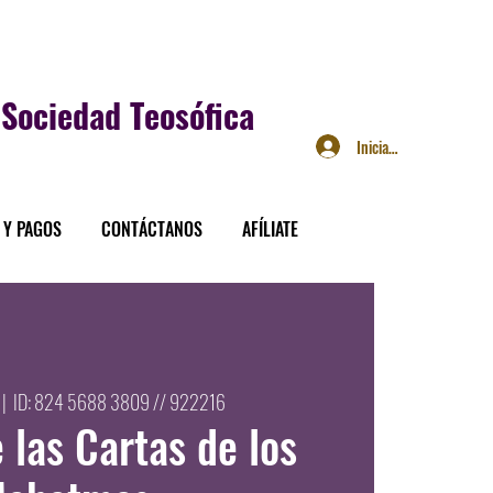
Sociedad Teosófica
Iniciar sesión
 Y PAGOS
CONTÁCTANOS
AFÍLIATE
 |  
ID: 824 5688 3809 // 922216
 las Cartas de los