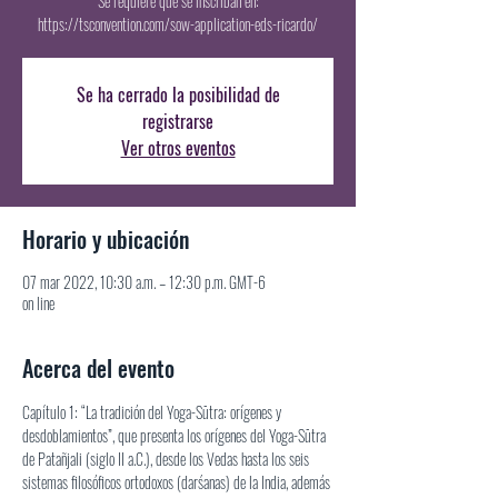
Se requiere que se inscriban en:
https://tsconvention.com/sow-application-eds-ricardo/
Se ha cerrado la posibilidad de
registrarse
Ver otros eventos
Horario y ubicación
07 mar 2022, 10:30 a.m. – 12:30 p.m. GMT-6
on line
Acerca del evento
Capítulo 1: “La tradición del Yoga-Sūtra: orígenes y 
desdoblamientos”, que presenta los orígenes del Yoga-Sūtra
de Patañjali (siglo II a.C.), desde los Vedas hasta los seis 
sistemas filosóficos ortodoxos (darśanas) de la India, además